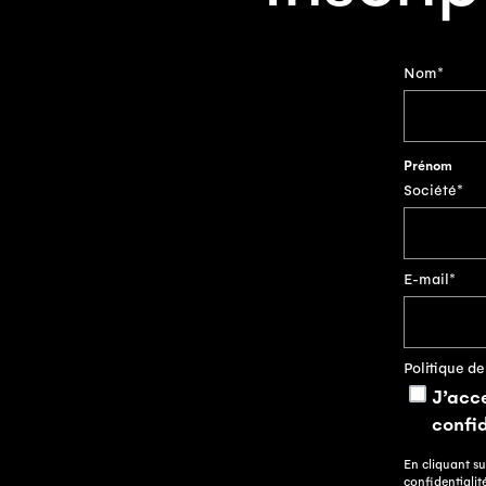
Nom
*
Prénom
Société
*
E-mail
*
Politique de
J’acce
confid
En cliquant su
confidentialit