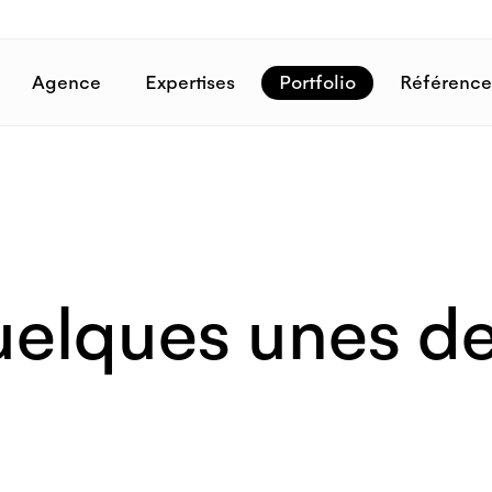
Agence
Expertises
Portfolio
Référence
elques unes de