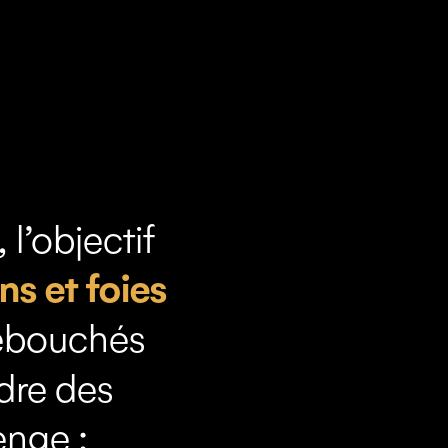
l’objectif
s et foies
débouchés
dre des
enge :