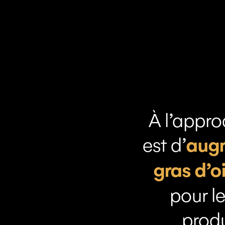
À l’appro
augm
est d’
gras d’o
pour l
produ