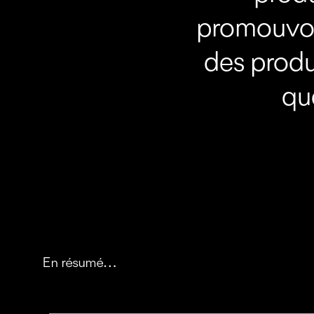
promouvoir
des produ
qu
En résumé…