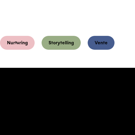
Nurturing
Storytelling
Vente